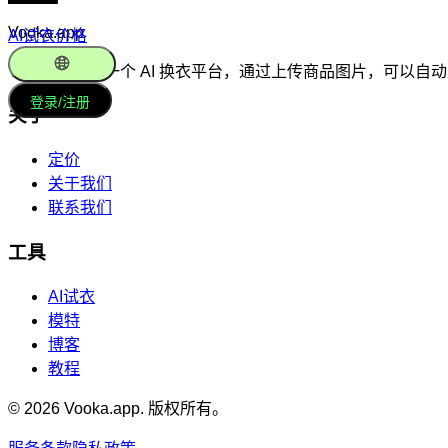
Vooka.app
AI试衣
价格
Vooka.app 是一个 AI 换衣平台，通过上传商品图片
简体中文
登录/注册
关于
定价
关于我们
联系我们
工具
AI试衣
模特
博客
教程
© 2026 Vooka.app. 版权所有。