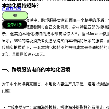
本地化模特矩阵？
AI试衣
价格
在全球化电商浪潮中，跨境服装卖家正面临一个棘手的矛盾：*
简体中文
登录/注册
目标市场用户渴望看到与自己文化背景、身材特征匹配的模特
示，但实拍本地化模特的成本却高得惊人**。据eMarketer数
显示，68%的跨境消费者更愿意购买由本地模特展示的服装，
传统实拍模式下，一套本地化模特图的拍摄成本是普通模特的2
3倍，且周期长达7-10天。
一、跨境服装电商的本地化困境
对于中小跨境卖家而言，本地化内容生产几乎是一道难以逾越
门槛：
**成本壁垒**：雇佣海外模特、搭建海外摄影棚的费用让小