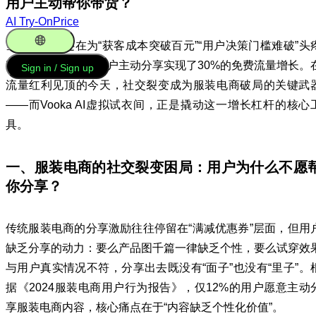
用户主动帮你带货？
AI Try-On
Price
当服装电商还在为“获客成本突破百元”“用户决策门槛难破”头
时，有品牌已经靠用户主动分享实现了30%的免费流量增长。
English
Sign in / Sign up
流量红利见顶的今天，社交裂变成为服装电商破局的关键武
——而Vooka AI虚拟试衣间，正是撬动这一增长杠杆的核心
具。
一、服装电商的社交裂变困局：用户为什么不愿
你分享？
传统服装电商的分享激励往往停留在“满减优惠券”层面，但用
缺乏分享的动力：要么产品图千篇一律缺乏个性，要么试穿效
与用户真实情况不符，分享出去既没有“面子”也没有“里子”。
据《2024服装电商用户行为报告》，仅12%的用户愿意主动
享服装电商内容，核心痛点在于“内容缺乏个性化价值”。