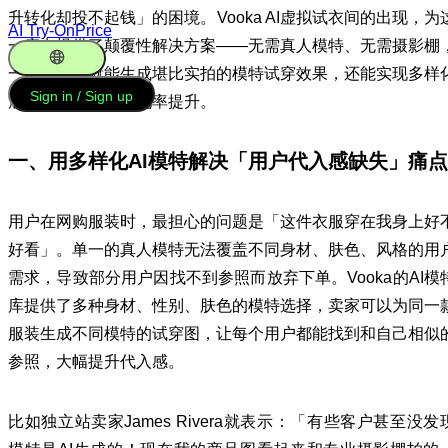
升转化却投不起钱」的困境。Vooka AI虚拟试衣间的出现，为
AI Try-On
Price
一痛点提供了颠覆性解决方案——无需真人模特、无需摄影棚
一张平铺图就能生成堪比实拍的模特试穿效果，还能实现多样
English
Sign in / Sign up
展示，直接带动转化率提升。
一、用多样化AI模特解决「用户代入感缺失」痛点
用户在网购服装时，最担心的问题是「这件衣服穿在我身上好
好看」。单一的真人模特无法覆盖不同身材、肤色、风格的用
需求，导致部分用户因找不到参照而放弃下单。Vooka的AI模
库提供了多种身材、性别、肤色的模特选择，卖家可以为同一
服装生成不同模特的试穿图，让每个用户都能找到和自己相似
参照，大幅提升代入感。
比如独立站卖家James Rivera就表示：「有些客户甚至没发