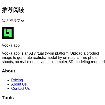
推荐阅读
暂无推荐文章
Vooka.app
Vooka.app is an AI virtual try-on platform. Upload a product
image to generate realistic model try-on results—no photo
shoots, no real models, and no complex 3D modeling required
About
Pricing
About Us
Contact Us
Tools